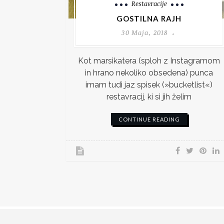
Restavracije
GOSTILNA RAJH
30 Maja, 2018
Kot marsikatera (sploh z Instagramom
in hrano nekoliko obsedena) punca
imam tudi jaz spisek (»bucketlist«)
restavracij, ki si jih želim
CONTINUE READING