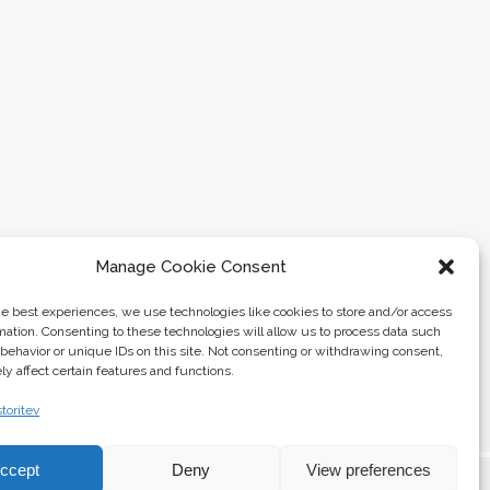
Manage Cookie Consent
he best experiences, we use technologies like cookies to store and/or access
mation. Consenting to these technologies will allow us to process data such
behavior or unique IDs on this site. Not consenting or withdrawing consent,
y affect certain features and functions.
toritev
ccept
Deny
View preferences