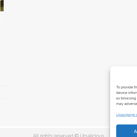
To provide t
device infor
as browsing 
may adversel
Upravljanje s
A
All rights reserved © Ursalicious