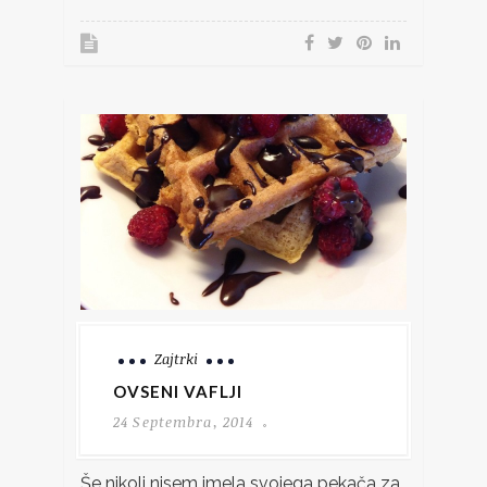
Zajtrki
OVSENI VAFLJI
24 Septembra, 2014
Še nikoli nisem imela svojega pekača za