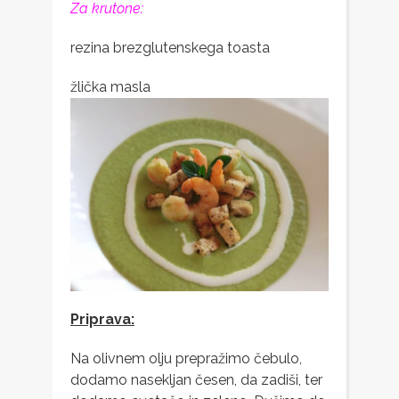
Za krutone:
rezina brezglutenskega toasta
žlička masla
Priprava:
Na olivnem olju prepražimo čebulo,
dodamo nasekljan česen, da zadiši, ter