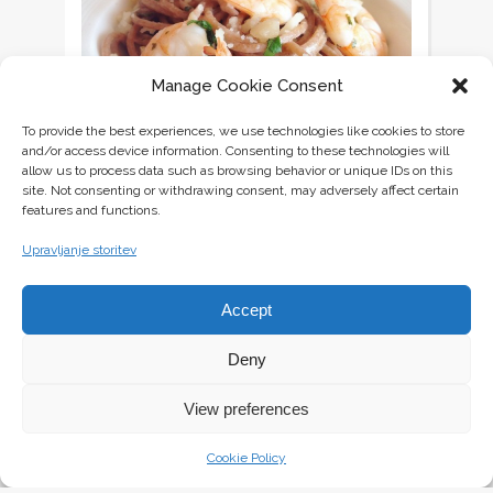
Manage Cookie Consent
To provide the best experiences, we use technologies like cookies to store
and/or access device information. Consenting to these technologies will
allow us to process data such as browsing behavior or unique IDs on this
site. Not consenting or withdrawing consent, may adversely affect certain
TESTENINE Z GAMBERI V KREMNI OMAKI Z
features and functions.
BELIM VINOM {POLETJE NA KROŽNIKU}
11 Aprila, 2017
Upravljanje storitev
Accept
Deny
Zajtrki
Sladice
OREHOVI ROGLJIČKI Z
View preferences
ROZINAMI
8 Aprila, 2017
Cookie Policy