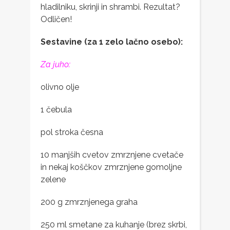
hladilniku, skrinji in shrambi. Rezultat?
Odličen!
Sestavine (za 1 zelo lačno osebo):
Za juho:
olivno olje
1 čebula
pol stroka česna
10 manjših cvetov zmrznjene cvetače
in nekaj koščkov zmrznjene gomoljne
zelene
200 g zmrznjenega graha
250 ml smetane za kuhanje (brez skrbi,