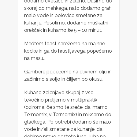
dodamo cvetačo in zeleno. Dušimo do
skoraj do mehkega, nato dodamo grah,
malo vode in polovico smetane za
kuhanje. Posolimo, dodamo muškatni
orešček in kuhamo še 5 – 10 minut.
Medtem toast narežemo na majhne
kocke in ga do hrustljavega popečemo
na maslu.
Gambere popečemo na olivnem olju in
začinimo s soljo in čilijem po okusu.
Kuhano zelenjavo skupaj z vso
tekočino prelijemo v multipraktik
(oziroma, če smo te sreče, da imamo
Termomix, v Termomix) in miksamo do
gladkega. Po potrebi dodamo še malo
vode in/ali smetane za kuhanje, da
dobimo pravo gostoto juhe. Juha ne