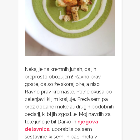
Nekaj je na kremnih juhah, da jih
preprosto obožujem! Ravno prav
goste, da so že skoraj pire, a niso.
Ravno prav kremaste. Polne okusa po
zelenjavi, ki jim kraljuje. Predvsem pa
brez dodane moke ali drugih podobnih
bedarij, ki bi jih zgostile. Moj navdih za
tole juho je bil Darko in
njegova
delavnica
, uporabila pa sem
sestavine, ki sem jih pač imela v