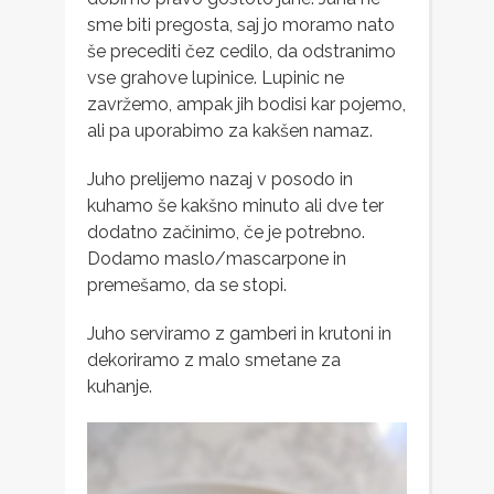
sme biti pregosta, saj jo moramo nato
še precediti čez cedilo, da odstranimo
vse grahove lupinice. Lupinic ne
zavržemo, ampak jih bodisi kar pojemo,
ali pa uporabimo za kakšen namaz.
Juho prelijemo nazaj v posodo in
kuhamo še kakšno minuto ali dve ter
dodatno začinimo, če je potrebno.
Dodamo maslo/mascarpone in
premešamo, da se stopi.
Juho serviramo z gamberi in krutoni in
dekoriramo z malo smetane za
kuhanje.