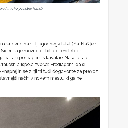
arediti tako popolne kupe?
in cenovno najbolj ugodnega letališča. Naš je bil
Sicer pa je možno dobiti poceni lete iz
anju najraje pomagam s kayak.ie. Naše letalo je
akesh prispele zvečer. Predlagam, da si
 vnaprej in se z njimi tudi dogovorite za prevoz
ostavnejši način v novem mestu, ki ga ne