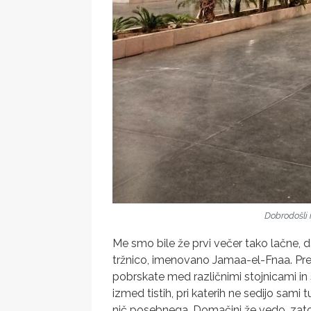
Dobrodošli 
Me smo bile že prvi večer tako lačne, da
tržnico, imenovano Jamaa-el-Fnaa. Pre
pobrskate med različnimi stojnicami in s
izmed tistih, pri katerih ne sedijo sami
nič posebnega. Domačini že vedo, zato po