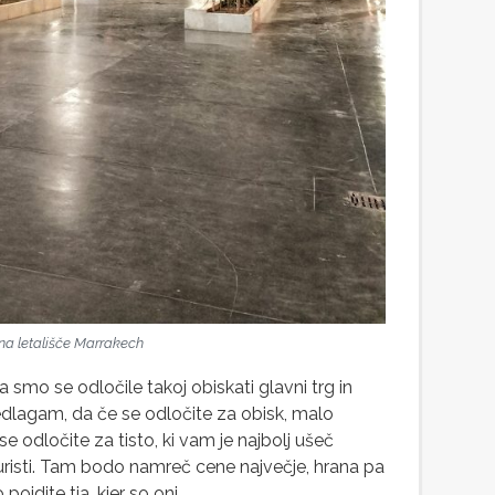
na letališče Marrakech
 smo se odločile takoj obiskati glavni trg in
dlagam, da če se odločite za obisk, malo
e odločite za tisto, ki vam je najbolj ušeč
 turisti. Tam bodo namreč cene največje, hrana pa
jdite tja, kjer so oni.