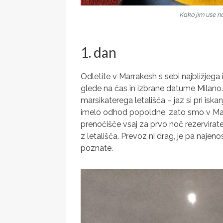
Kako jim use n
1. dan
Odletite v Marrakesh s sebi najbližjega 
glede na čas in izbrane datume Milano. 
marsikaterega letališča – jaz si pri isk
imelo odhod popoldne, zato smo v Marr
prenočišče vsaj za prvo noč rezervirate
z letališča. Prevoz ni drag, je pa najen
poznate.