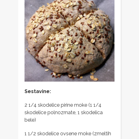
Sestavine:
2 1/4 skodelice pirine moke (1 1/4
skodelice polnozrnate, 1 skodelica
bele)
1 1/2 skodelice ovsene moke (zmeltih