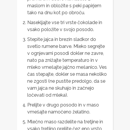
maslom in obložite s peki papirjem
tako na dnu kot po obroču.
Nasekljajte vse tri vrste čokolade in
vsako položite v svojo posodo.
Stepite jajca in brezin sladkor do
svetlo rumene barve. Mleko segrejte
v ognjevarni posodi dokler ne zavre,
nato pa znižajte temperaturo in v
mleko vmešajte jajčno mešanico. Ves
čas stepajte, dokler se masa nekoliko
ne zgosti (ne pustite predolgo, da se
vam jajca ne skuhajo in začnejo
ločevati od mleka).
Prelijte v drugo posodo in v maso
vmešajte namočeno želatino.
Mlečno maso razdelite na tretjine in
vsako tretjino prelijte čez eno vrsto