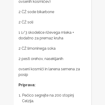
ovsenih kosmičev)
2 ČŽ sode bikarbone
2 ČŽ soli
1 1/3 skodelice riževega mleka +
dodatno za premaz kruha
2 ČŽ limoninega soka
2 pesti orehov, nasekljanih
ovseni kosmiči in lanena semena za
posip
Priprava:
Pečico segrejte na 200 stopinj
Celzija.