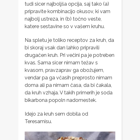
tudi sicer najboljša opcija, saj tako (a)
pripravite kombinacijo okusov, ki vam
najbolj ustreza, in (b) točno veste,
katere sestavine so v vašem kruhu.
Na spletu je toliko receptov za kruh, da
bi skoraj vsak dan lahko pripravili
drugačen kruh. Pri večini pa je potreben
kvas. Sama sicer nimam težav s
kvasom, pravzaprav ga obožujem,
vendar pa ga včasih preprosto nimam
doma ali pa nimam časa, da bi čakala,
da kruh vzhaja. V takih primerih je soda
bikarbona popoln nadomestek.
Idejo za kruh sem dobila od
Teresamisu.