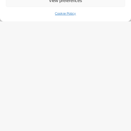
View preferences
Cookie Policy
PIŠKOTKI Z BELO ČOKOLADO IN BRUSNICAMI
4 Oktobra, 2015