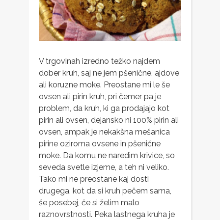
V trgovinah izredno težko najdem
dober kruh, saj ne jem pšenične, ajdove
ali koruzne moke. Preostane mi le še
ovsen ali pirin kruh, pri čemer pa je
problem, da kruh, ki ga prodajajo kot
pirin ali ovsen, dejansko ni 100% pirin ali
ovsen, ampak je nekakšna mešanica
pirine oziroma ovsene in pšenične
moke. Da komu ne naredim krivice, so
seveda svetle izjeme, a teh ni veliko.
Tako mi ne preostane kaj dosti
drugega, kot da si kruh pečem sama,
še posebej, če si želim malo
raznovrstnosti. Peka lastnega kruha je