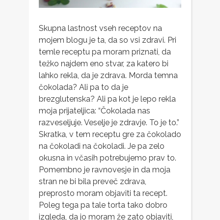
Skupna lastnost vseh receptov na
mojem blogu je ta, da so vsi zdravi. Pri
temle receptu pa moram priznati, da
težko najdem eno stvar, za katero bi
lahko rekla, da je zdrava. Morda temna
čokolada? Ali pa to da je
brezglutenska
? Ali pa kot je lepo rekla
moja prijateljica: “Čokolada nas
razveseljuje. Veselje je zdravje. To je to.”
Skratka, v tem receptu gre za čokolado
na čokoladi na čokoladi. Je pa zelo
okusna in včasih potrebujemo prav to.
Pomembno je ravnovesje in da moja
stran ne bi bila preveč zdrava,
preprosto moram objaviti ta recept.
Poleg tega pa tale torta tako dobro
izgleda, da jo moram že zato objaviti,