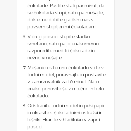
čokolade. Pustite stati par minut, da
se čokolada stopi, nato pa mešajte,
dokler ne dobite gladkih mas s
povsem stopljenimi čokoladami.
V drugi posodi stepite sladko
smetano, nato pa jo enakomerno
razporedite med tri čokolade in
nežno vmešajte.
Mešanico s temno čokolado vlijte v
tortni model, poravnajte in postavite
v zamrzovalnik za 10 minut. Nato
enako ponovite še z mlečno in belo
čokolado.
Odstranite tortni model in peki papir
in okrasite s čokoladnimi ostružki in
lešniki. Hranite v hladilniku v zaprti
posodi.