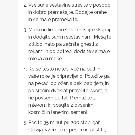
Vse suhe sestavine stresite v posodo
in dobro premešajte. Dodajte orehe
in še malo premešajte.
Mleko in limonin sok zmešajte skupaj
in dodajte suhim sestavinam. Mešajte
z žlico, nato pa začnite gnesti z
rokami in po potrebi dodajte še malo
mleka ali moke.
Ko se testo ne lepi več na pult in
vaše roke, je pripravljeno. Položite ga
na pekač, obložen s peki papirjem, in
po sredini dvakrat prerežite, skoraj a
ne povsem do tal. Premažite z
mlekom in posujte z ovsenimi
kosmiči in lanenimi semeni.
Pecite 35 minut pri 200 stopinjah
Celzija, vzemite iz pečice in pustite,