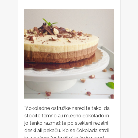
*čokoladne ostružke naredite tako, da
stopite temno ali mlečno čokolado in
jo tenko razmažite po stekleni rezalni
deski ali pekaču. Ko se čokolada strdi,
jo z nožem “ostružite” in že je nared.